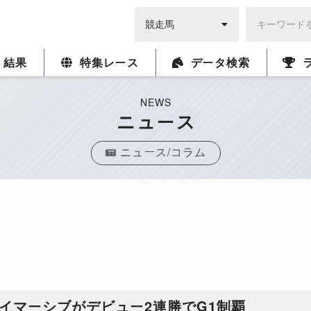
・結果
特集レース
データ検索
NEWS
ニュース
ニュース/コラム
、イマーシブがデビュー2連勝でG1制覇