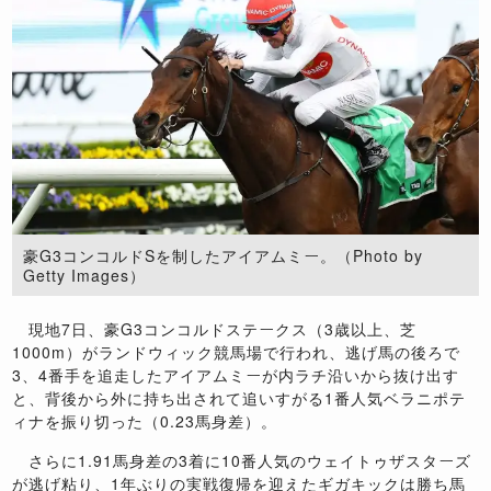
豪G3コンコルドSを制したアイアムミー。（Photo by
Getty Images）
現地7日、豪G3コンコルドステークス（3歳以上、芝
1000m）がランドウィック競馬場で行われ、逃げ馬の後ろで
3、4番手を追走したアイアムミーが内ラチ沿いから抜け出す
と、背後から外に持ち出されて追いすがる1番人気ベラニポテ
ィナを振り切った（0.23馬身差）。
さらに1.91馬身差の3着に10番人気のウェイトゥザスターズ
が逃げ粘り、1年ぶりの実戦復帰を迎えたギガキックは勝ち馬