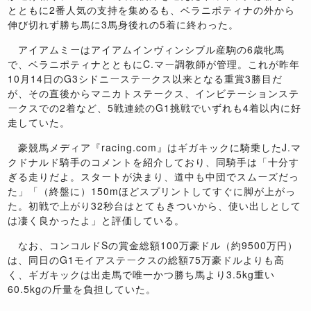
とともに2番人気の支持を集めるも、ベラニポティナの外から
伸び切れず勝ち馬に3馬身後れの5着に終わった。
アイアムミーはアイアムインヴィンシブル産駒の6歳牝馬
で、ベラニポティナとともにC.マー調教師が管理。これが昨年
10月14日のG3シドニーステークス以来となる重賞3勝目だ
が、その直後からマニカトステークス、インビテーションステ
ークスでの2着など、5戦連続のG1挑戦でいずれも4着以内に好
走していた。
豪競馬メディア『racing.com』はギガキックに騎乗したJ.マ
クドナルド騎手のコメントを紹介しており、同騎手は「十分す
ぎる走りだよ。スタートが決まり、道中も中団でスムーズだっ
た」「（終盤に）150mほどスプリントしてすぐに脚が上がっ
た。初戦で上がり32秒台はとてもきついから、使い出しとして
は凄く良かったよ」と評価している。
なお、コンコルドSの賞金総額100万豪ドル（約9500万円）
は、同日のG1モイアステークスの総額75万豪ドルよりも高
く、ギガキックは出走馬で唯一かつ勝ち馬より3.5kg重い
60.5kgの斤量を負担していた。