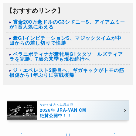
【おすすめリンク】
賞金200万豪ドルのG3シドニーS、アイアムミー
が1番人気に応える
豪G1インビテーションS、マジックタイムが中
団からの差し切りで快勝
ベラニポティナが豪牝馬G1タタソールズティア
ラを完勝、7歳の来季も現役続行へ
ジ・エベレスト2勝目へ、ギガキックがトモの筋
損傷から1年ぶりに実戦復帰
なかやまきんに君出演
2026年 JRA-VAN CM
絶賛公開中！！