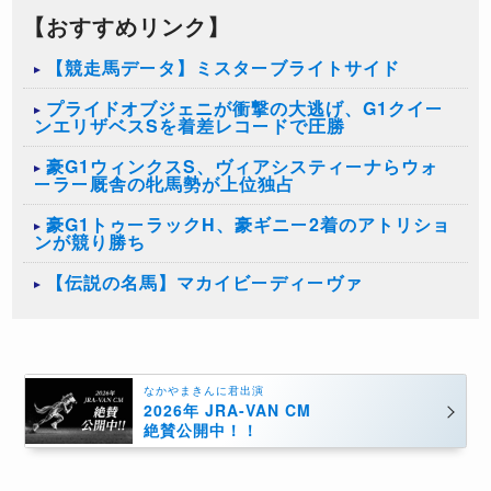
【おすすめリンク】
【競走馬データ】ミスターブライトサイド
プライドオブジェニが衝撃の大逃げ、G1クイー
ンエリザベスSを着差レコードで圧勝
豪G1ウィンクスS、ヴィアシスティーナらウォ
ーラー厩舎の牝馬勢が上位独占
豪G1トゥーラックH、豪ギニー2着のアトリショ
ンが競り勝ち
【伝説の名馬】マカイビーディーヴァ
なかやまきんに君出演
2026年 JRA-VAN CM
絶賛公開中！！