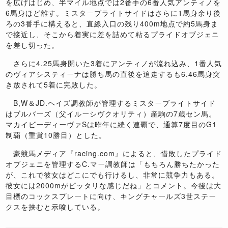
を広げはじめ、半マイル地点では2番手の6番人気アンティノを
6馬身ほど離す。ミスターブライトサイドはさらに1馬身余り後
ろの3番手に構えると、直線入口の残り400m地点で約5馬身ま
で接近し、そこから着実に差を詰めて粘るプライドオブジェニ
を差し切った。
さらに4.25馬身開いた3着にアンティノが流れ込み、1番人気
のヴィアシスティーナは勝ち馬の直後を追走するも6.46馬身突
き放されて5着に完敗した。
B,W＆JD.ヘイズ調教師が管理するミスターブライトサイド
はブルバーズ（父イルーシヴクオリティ）産駒の7歳セン馬。
マカイビーディーヴァSは昨年に続く連覇で、通算7度目のG1
制覇（重賞10勝目）とした。
豪競馬メディア『racing.com』によると、惜敗したプライド
オブジェニを管理するC.マー調教師は「もちろん勝ちたかった
が、これで彼女はどこにでも行けるし、非常に競争力もある。
彼女には2000mがピッタリな感じだね」とコメント。今後は大
目標のコックスプレートに向け、キングチャールズ3世ステー
クスを挟むと示唆している。