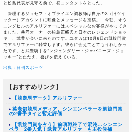
と松島代表が見守る前で、初コンタクトをとった。
管理するジョセフ・オブライエン調教師は自身のX（旧ツイ
ッター）アカウントに映像とメッセージを投稿。「今朝、オウ
ニングヒルのアルリファーにはスペシャルなお客様がやってき
ました。共同オーナーの松島正昭氏と日本のレジェンドジョッ
キー、武豊が会いに来たのです。ユタカは10月6日の凱旋門賞
でアルリファーに騎乗します。彼らに会えてとてもうれしかっ
たです」と武豊騎手を“レジェンダリー・ジャパニーズ・ジョ
ッキー”とたたえ、喜びを伝えている。
出典：日刊スポーツ
【おすすめリンク】
【競走馬データ】アルリファー
​英老舗競馬メディア、シンエンペラーを凱旋門賞
の2番手タイと暫定評価
【凱旋門賞を占う】前哨戦終了で混沌…シンエン
ペラー2番人気！武豊アルリファーも主役候補