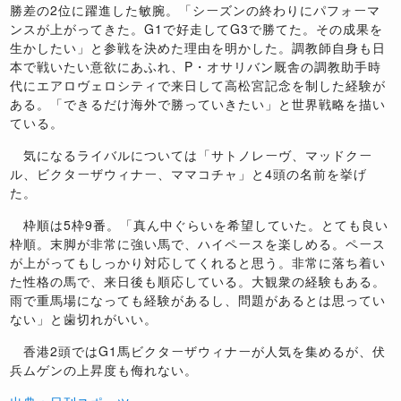
勝差の2位に躍進した敏腕。「シーズンの終わりにパフォーマ
ンスが上がってきた。G1で好走してG3で勝てた。その成果を
生かしたい」と参戦を決めた理由を明かした。調教師自身も日
本で戦いたい意欲にあふれ、P・オサリバン厩舎の調教助手時
代にエアロヴェロシティで来日して高松宮記念を制した経験が
ある。「できるだけ海外で勝っていきたい」と世界戦略を描い
ている。
気になるライバルについては「サトノレーヴ、マッドクー
ル、ビクターザウィナー、ママコチャ」と4頭の名前を挙げ
た。
枠順は5枠9番。「真ん中ぐらいを希望していた。とても良い
枠順。末脚が非常に強い馬で、ハイペースを楽しめる。ペース
が上がってもしっかり対応してくれると思う。非常に落ち着い
た性格の馬で、来日後も順応している。大観衆の経験もある。
雨で重馬場になっても経験があるし、問題があるとは思ってい
ない」と歯切れがいい。
香港2頭ではG1馬ビクターザウィナーが人気を集めるが、伏
兵ムゲンの上昇度も侮れない。