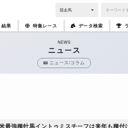
・結果
特集レース
データ検索
NEWS
ニュース
ニュース/コラム
米最強種牡馬イントゥミスチーフは来年も種付け