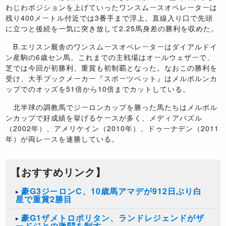
わじわポジションを上げていったワンスムースオペレーターは
残り400メートル付近では3番手まで浮上。直線入り口で先頭
に立つと後続を一気に突き放して2.25馬身差の勝利を収めた。
B.エリスン厩舎のワンスムースオペレーターはダイアルドイ
ン産駒の6歳セン馬。これまでの主戦場はオールウェザーで、
芝では今回が初勝利、重賞も初制覇となった。なおこの勝利を
受け、大手ブックメーカー『スポーツベット』はメルボルンカ
ップでのオッズを51倍から10倍までカットしている。
北半球の調教馬でジーロンカップを勝った馬たちはメルボル
ンカップで好成績を挙げるケースが多く、メディアパズル
（2002年）、アメリケイン（2010年）、ドゥーナデン（2011
年）が両レースを連勝している。
【おすすめリンク】
豪G3ジーロンC、10歳馬アマデが912日ぶり白
星で重賞2勝目
豪G1ザメトロポリタン、ランドレジェンドがザ
ードジとの激闘を制す