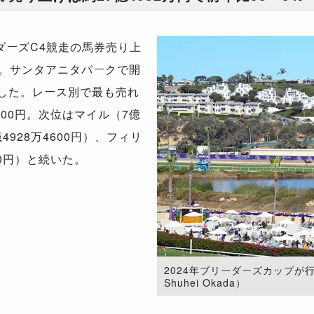
ダーズC4競走の馬券売り上
った。サンタアニタパークで開
減した。レース別で最も売れ
800円。次位はマイル（7億
億4928万4600円）、フィリ
00円）と続いた。
2024年ブリーダーズカップが行
Shuhei Okada）