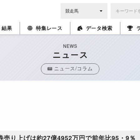
・結果
特集レース
データ検索
NEWS
ニュース
ニュース/コラム
売り上げは約27億4952万円で前年比95・9％