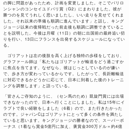
の脚に問題があったため、計画を変更しました。そこでパリロ
ンシャンのコンセイユドパリ賞（G2）にまわりました。彼が
勝つのを見てうれしく思いましたし、いい走りを見せてくれま
した。それ以来の準備も順調に進んでいます」と話し、キング
ジョージ以来の復帰戦だった前走後も順調に調整できているこ
とを説明した。今後は月曜（11日）の朝に出国前の最終追い切
りを行い、13日にフランスを出発するスケジュールになってい
る。
ゴリアットは左の後肢を高く上げる独特の歩様をしており、
グラファール師は「私たちはゴリアットが輸送をどう過ごすか
に焦点を当てます。なぜなら、彼はじっとしているのが嫌い
で、歩き方が変わっているからです。したがって、長距離輸送
に対応できるかどうかに応じて、日本に到着した後のトレーニ
ングを調整します」と語っている。
「皆さんご存知のように、（セン馬のため）凱旋門賞には出場
できなかったので、日本へ行くことにしました。私は15年にイ
ラプトで良い経験をしました（6着）ので、また行きたかった
のです。ジャパンCはゴリアットにとって多くの条件を満たし
ていると思います。キングジョージの勝者なので、スーパーボ
ーナス（1着なら賞金5億円に加え、褒賞金300万ドル＝約4億