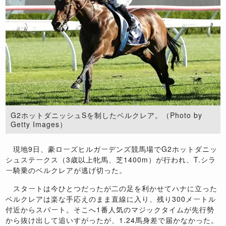
G2ホットダニッシュSを制したベルクレア。（Photo by
Getty Images）
現地9日、豪ローズヒルガーデンズ競馬場でG2ホットダニッ
シュステークス（3歳以上牝馬、芝1400m）が行われ、T.シラ
ー騎乗のベルクレアが逃げ切った。
スタートは今ひとつだったが二の足を利かせてハナに立った
ベルクレアは楽な手応えのまま直線に入り、残り300メートル
付近からスパート。そこへ1番人気のマジックタイムが先行勢
から抜け出して追いすがったが、1.24馬身差で届かなかった。