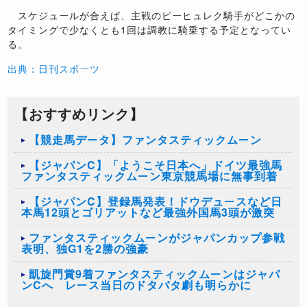
スケジュールが合えば、主戦のピーヒュレク騎手がどこかの
タイミングで少なくとも1回は調教に騎乗する予定となってい
る。
出典：日刊スポーツ
【おすすめリンク】
【競走馬データ】ファンタスティックムーン
【ジャパンC】「ようこそ日本へ」ドイツ最強馬
ファンタスティックムーン東京競馬場に無事到着
【ジャパンC】登録馬発表！ドウデュースなど日
本馬12頭とゴリアットなど最強外国馬3頭が激突
ファンタスティックムーンがジャパンカップ参戦
表明、独G1を2勝の強豪
凱旋門賞9着ファンタスティックムーンはジャパ
ンCへ レース当日のドタバタ劇も明らかに