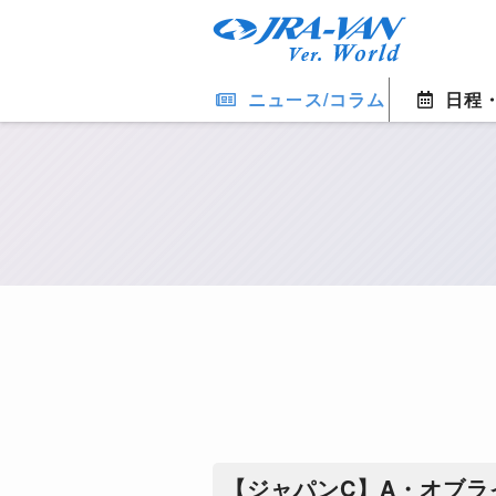
ニュース/コラム
日程
【ジャパンC】A・オブ