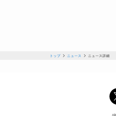
トップ
ニュース
ニュース詳細
Twi
J