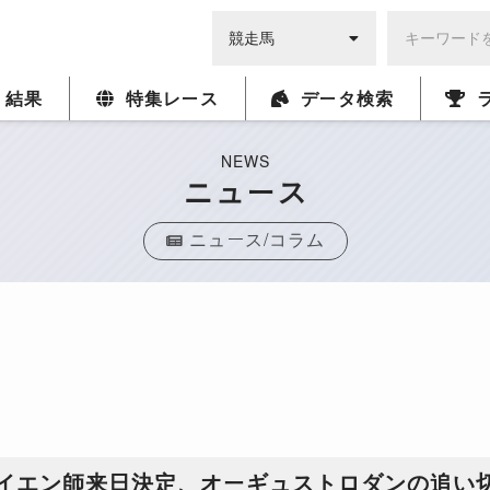
・結果
特集レース
データ検索
NEWS
ニュース
ニュース/コラム
ライエン師来日決定、オーギュストロダンの追い