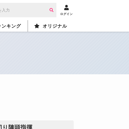
ログイン
ランキング
オリジナル
切り陣頭指揮