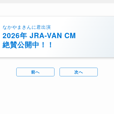
なかやまきんに君出演
2026年 JRA-VAN CM
絶賛公開中！！
前へ
次へ