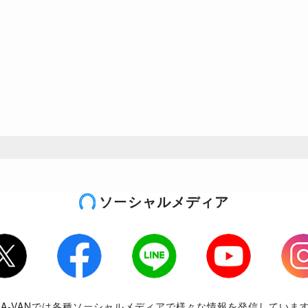
ソーシャルメディア
tter
Facebook
LINE
Youtube
Inst
RA-VANでは各種ソーシャルメディアで様々な情報を発信していま