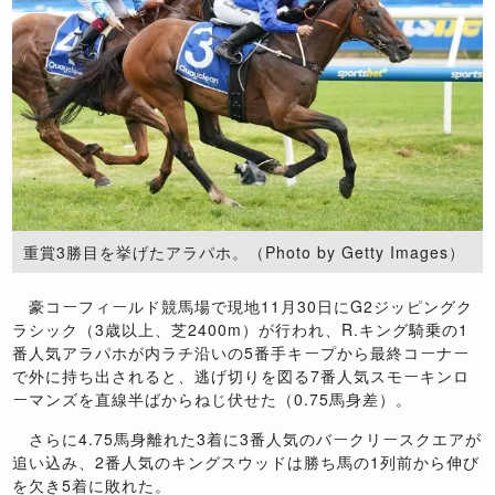
重賞3勝目を挙げたアラパホ。（Photo by Getty Images）
豪コーフィールド競馬場で現地11月30日にG2ジッピングク
ラシック（3歳以上、芝2400m）が行われ、R.キング騎乗の1
番人気アラパホが内ラチ沿いの5番手キープから最終コーナー
で外に持ち出されると、逃げ切りを図る7番人気スモーキンロ
ーマンズを直線半ばからねじ伏せた（0.75馬身差）。
さらに4.75馬身離れた3着に3番人気のバークリースクエアが
追い込み、2番人気のキングスウッドは勝ち馬の1列前から伸び
を欠き5着に敗れた。