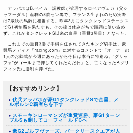
アラパホはB.ベイカー調教師が管理するロペデヴェガ（父シ
ャマーダル）産駒の8歳セン馬で、フランス生まれのため実際
は7歳秋の馬齢に相当する。昨年3月にタンクレッドステークス
でG1初制覇を果たすも、その後は休みがちで順調に使い込め
ず、これがタンクレッドS以来の白星（重賞3勝目）となった。
これまでの重賞3勝で手綱を任されてきたキング騎手は、豪
競馬メディア『racing.com』に対するコメントで「オーナーの
1人のお葬式が今週にあったから今日は本当に特別ね。“グリッ
フォ”がゴールまで押してくれたんだわ」と、亡くなったP.グリ
フィン氏に勝利を捧げた。
【おすすめリンク】
伏兵アラパホが豪G1タンクレッドSで金星、メ
ルボルンC覇者らを下す
スモーキンローマンズが重賞連勝、豪G1ターン
ブルSも制してコーフィールドCへ
豪G2ゴルフヴァーズ、バークリースクエアが人