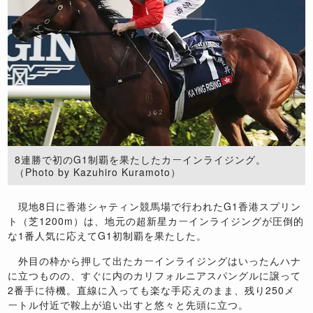
8連勝で初のG1制覇を果たしたカーインライジング。
（Photo by Kazuhiro Kuramoto）
現地8日に香港シャティン競馬場で行われたG1香港スプリン
ト（芝1200m）は、地元の超新星カーインライジングが圧倒的
な1番人気に応えてG1初制覇を果たした。
外目の枠から押して出たカーインライジングはいったんハナ
に立つものの、すぐに内のカリフォルニアスパングルに譲って
2番手に待機。直線に入っても楽な手応えのまま、残り250メ
ートル付近で鞍上が追い出すと悠々と先頭に立つ。