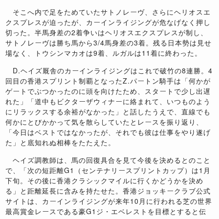
そこへ内で足をためていたサトノレーヴ、さらにヘリオスエ
クスプレスが迫ったが、カーインライジングが危なげなく押し
切った。半馬身差の2着争いはヘリオスエクスプレスが制し、
サトノレーヴは勝ち馬から3/4馬身差の3着。残る日本勢は見せ
場なく、トウシンマカオは9着、ルガルは11着に終わった。
D.ヘイズ厩舎のカーインライジングはこれで破竹の8連勝。4
回目の香港スプリント制覇となったZ.パートン騎手は「何かが
ゲートでぶつかったのに頭を向けたため、スタートで少し出遅
れた」「道中もビクターザウィナーに絡まれて、いつものよう
にリラックスする余裕がなかった」と話したうえで、直線でも
何かにとびかかって気を散らしていたとレースを振り返り、
「今日はベストではなかったが、それでも彼は仕事をやり遂げ
た」と底知れぬ相棒をたたえた。
ヘイズ調教師は、馬の回復具合を見て今後を決めるとのこと
で、「次の短距離G1（センテナリースプリントカップ）は1月
下旬。その後に香港クラシックマイルに行くかどうかを決め
る」と距離延長に含みを持たせた。香港ジョッキークラブ公式
サイトは、カーインライジングが来年10月に行われる芝の世界
最高賞金レースである豪G1ジ・エベレストを目標とすると伝