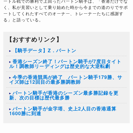
ートル戦での勝利で上回ったパートン騎手は、「香港だけでな
く、私が見習いとして乗り始めた時から今までの道のりでサポ
ートしてくれたすべてのオーナー、トレーナーたちに感謝す
る」と語っている。
【おすすめリンク】
【騎手データ】Z．パートン
香港シーズン終了！パートン騎手が7度目タイト
ル！調教師リーディングは歴史的な大逆転劇
今季の香港競馬が終了 パートン騎手179勝、サ
イズ師は12回目の最多勝調教師
パートン騎手が香港のシーズン最多勝記録を更
新、次の目標は歴代最多勝
パートン騎手が金字塔、史上2人目の香港通算
1600勝に到達