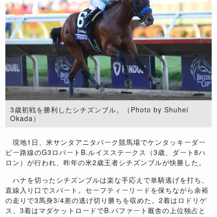
3歳初戦を勝利したシチズンブル。（Photo by Shuhei
Okada）
現地1日、米サンタアニタパーク競馬場でケンタッキーダー
ビー路線のG3ロバートB.ルイスステークス（3歳、ダート8ハ
ロン）が行われ、昨年の米2歳王者シチズンブルが快勝した。
ハナを切ったシチズンブルは楽な手応えで単騎逃げを打ち、
直線入り口でスパート。セーフティーリードを保ちながら余裕
の走りで3馬身3/4差の逃げ切り勝ちを収めた。2着はロドリゲ
ス、3着はマダケットロードでB.バファート厩舎の上位独占と