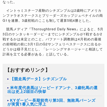
なった。
イントゥミスチーフ産駒のシチズンブルは2歳時にアメリカ
ンファラオステークスとブリーダーズカップジュベナイルの両
G1を連勝。3歳初戦のここも制して通算5戦4勝とした。
競馬メディア『Thoroughbred Daily News』によると、5月
3日のケンタッキーダービーまでにシチズンブルが1戦するか2
戦するかは未定とのこと。バファート調教師は4月初めの最後
の前哨戦の前に3月1日のG2サンフェリペステークスに出るか
どうかは様子見だとし、「レーシングマネージャーと相談して
計画を立てる必要がある」と話している。
【おすすめリンク】
【競走馬データ】シチズンブル
米年度代表馬はソーピードアンナ、3歳牝馬の選
出は史上2頭目の快挙
KYダービー長期前売り第3回、無敗馬バーンズ
が実質1番人気に浮上