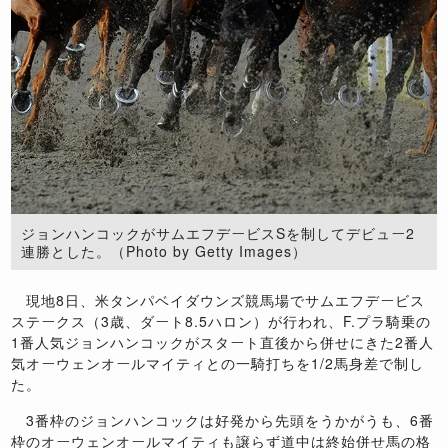
ジョンハンコックがサムエフデービスSを制してデビュー2
連勝とした。（Photo by Getty Images）
現地
8
日、米タンパベイダウンズ競馬場でサムエフデービス
ステークス（
3
歳、ダート
8.5
ハロン）が行われ、
F.
プラ騎乗の
1
番人気ジョンハンコックがスタート直後から併せにきた
2
番人
気オーウェンオールマイティとの一騎打ちを
1/2
馬身差で制し
た。
3
番枠のジョンハンコックは好発から先頭をうかがうも、
6
番
枠のオーウェンオールマイティも譲らず道中は終始併せ馬の格