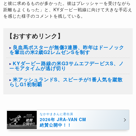
と彼に求めるものが多かった。彼はプレッシャーを受けながら
距離もよくもった」と、
KY
ダービー戦線に向けて大きな手応え
を感じた様子のコメントを残している。
【おすすめリンク】
良血馬ポスターが無傷3連勝、昨年はドーノック
を輩出の米2歳G2レムゼンSを制す
KYダービー路線の米G3サムエフデービスS、ノ
ーモアタイムが逃げ切り
米アッシュランドS、スピーチが1番人気を蹴散
らしG1初制覇
なかやまきんに君出演
2026年 JRA-VAN CM
絶賛公開中！！