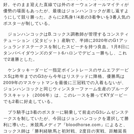
好。そのまま迎えた直線では外のオーウェンオールマイティが
優勢の場面もあったが、最後はジョンハンコックが差し返すよ
うにして競り勝った。さらに
2
馬身
1/4
差の
3
着争いを
3
番人気の
ポスターが制している。
ジョンハンコックは
B.
コックス調教師が管理するコンスティ
テューション（父タピット）産駒で、半姉に
2020
年の
G1
アッ
シュランドステークスを制したスピーチを持つ良血。
1
月
8
日に
タンパベイダウンズのダート
6
ハロンでデビュー勝ちし、これ
で
2
連勝とした。
ケンタッキーダービー指定ポイントレースのサムエフデービ
ス
S
は昨年までの
G3
から今年はリステッドに降格。優勝馬は
2009
年のマスケットマンを最後に三冠戦での入着もないが、
ジョンハンコックと同じウィンスターファーム生産のブルーグ
ラスキャット（
2006
年）は、このレースを勝って
KY
ダービー
でも
2
着に好走している。
プラ騎手は
3
着のポスターに騎乗して前走の
G3
レムゼンステ
ークスを制していたが、今回はジョンハンコックを選択して勝
利に導いた。米競馬メディア『
bloodhorse.com
』によると、
コックス師は「勝利経験馬と初対戦、
2
度目の実戦、距離延長