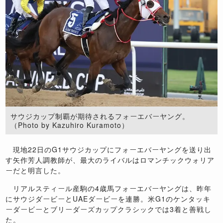
サウジカップ制覇が期待されるフォーエバーヤング。
（Photo by Kazuhiro Kuramoto）
現地
22
日の
G1
サウジカップにフォーエバーヤングを送り出
す矢作芳人調教師が、最大のライバルはロマンチックウォリア
ーだと明言した。
リアルスティール産駒の
4
歳馬フォーエバーヤングは、昨年
にサウジダービーと
UAE
ダービーを連勝。米
G1
のケンタッキ
ーダービーとブリーダーズカップクラシックでは
3
着と善戦し
た。