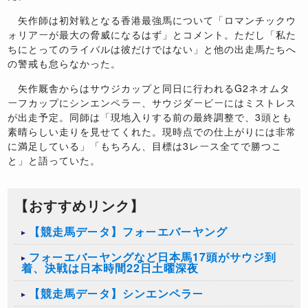
矢作師は初対戦となる香港最強馬について「ロマンチックウ
ォリアーが最大の脅威になるはず」とコメント。ただし「私た
ちにとってのライバルは彼だけではない」と他の出走馬たちへ
の警戒も怠らなかった。
矢作厩舎からはサウジカップと同日に行われる
G2
ネオムタ
ーフカップにシンエンペラー、サウジダービーにはミストレス
が出走予定。同師は「現地入りする前の最終調整で、
3
頭とも
素晴らしい走りを見せてくれた。現時点での仕上がりには非常
に満足している」「もちろん、目標は
3
レース全てで勝つこ
と」と語っていた。
【おすすめリンク】
【競走馬データ】フォーエバーヤング
フォーエバーヤングなど日本馬17頭がサウジ到
着、決戦は日本時間22日土曜深夜
【競走馬データ】シンエンペラー