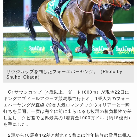
サウジカップを制したフォーエバーヤング。（Photo by
Shuhei Okada）
G1
サウジカップ（
4
歳以上、ダート
1800m
）が現地
22
日に
キングアブドゥルアジーズ競馬場で行われ、
1
番人気のフォー
エバーヤングが直線で
2
番人気ロマンチックウォリアーと一騎
打ちを展開。一度は完全に前に出られるも抜群の勝負根性で差
し返し、クビ差で世界最高の
1
着賞金
1000
万ドル（約
15
億円）
を手にした。
2
頭から
10
馬身
1/2
差と離れた
3
着には昨年惜敗の雪辱に挑ん