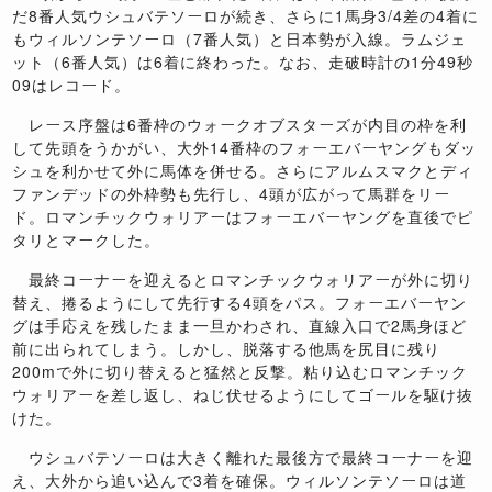
だ
8
番人気ウシュバテソーロが続き、さらに
1
馬身
3/4
差の
4
着に
もウィルソンテソーロ（
7
番人気）と日本勢が入線。ラムジェ
ット（
6
番人気）は
6
着に終わった。なお、走破時計の
1
分
49
秒
09
はレコード。
レース序盤は
6
番枠のウォークオブスターズが内目の枠を利
して先頭をうかがい、大外
14
番枠のフォーエバーヤングもダッ
シュを利かせて外に馬体を併せる。さらにアルムスマクとディ
ファンデッドの外枠勢も先行し、
4
頭が広がって馬群をリー
ド。ロマンチックウォリアーはフォーエバーヤングを直後でピ
タリとマークした。
最終コーナーを迎えるとロマンチックウォリアーが外に切り
替え、捲るようにして先行する
4
頭をパス。フォーエバーヤン
グは手応えを残したまま一旦かわされ、直線入口で
2
馬身ほど
前に出られてしまう。しかし、脱落する他馬を尻目に残り
200m
で外に切り替えると猛然と反撃。粘り込むロマンチック
ウォリアーを差し返し、ねじ伏せるようにしてゴールを駆け抜
けた。
ウシュバテソーロは大きく離れた最後方で最終コーナーを迎
え、大外から追い込んで
3
着を確保。ウィルソンテソーロは道