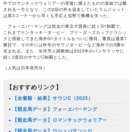
中でロマンチックウォリアーの背後に構えたものの直線では離
される一方となり、この
2
頭の外を追走していたラムジェット
は第
3
コーナーから早くも手応え劣勢で勝機を失った。
フォーエバーヤングは前走の東京大賞典に続く
G1
制覇で、
これまでケンタッキーダービー、ブリーダーズカップクラシッ
クと惜敗してきた海外
G1
タイトルをついに獲得。重賞は通算
7
勝目で、その中には昨年のサウジダービーなど海外での
3
勝が
含まれる。また、矢作芳人調教師は
2023
年のパンサラッサに
続く
2
度目のサウジ
C
制覇とした。
（人気は日本発売分）
【おすすめリンク】
【全着順・結果】サウジC（2025）
【競走馬データ】フォーエバーヤング
【競走馬データ】ロマンチックウォリアー
【競走馬データ】ウシュバテソーロ