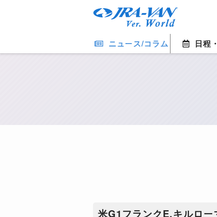
ニュース/コラム
日程
米G1フランクE.キルロ