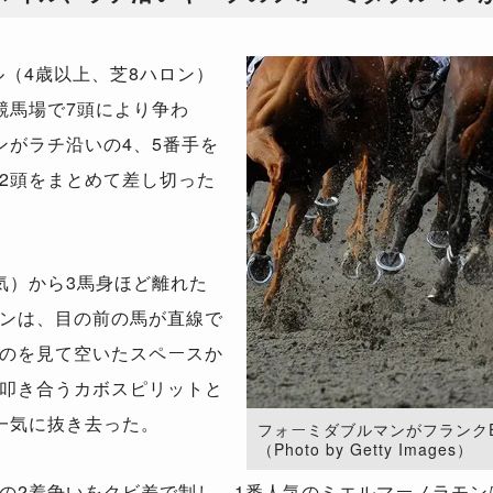
ル（4歳以上、芝8ハロン）
競馬場で7頭により争わ
ンがラチ沿いの4、5番手を
2頭をまとめて差し切った
気）から3馬身ほど離れた
ンは、目の前の馬が直線で
のを見て空いたスペースか
叩き合うカボスピリットと
一気に抜き去った。
フォーミダブルマンがフランク
（Photo by Getty Images）
2着争いをクビ差で制し、1番人気のミエルマーノラモン