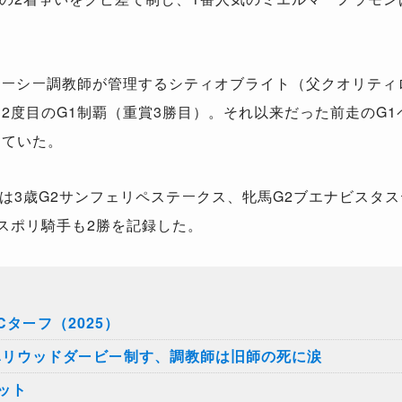
ーシー調教師が管理するシティオブライト（父クオリティ
く2度目のG1制覇（重賞3勝目）。それ以来だった前走のG
していた。
3歳G2サンフェリペステークス、牝馬G2ブエナビスタス
リスポリ騎手も2勝を記録した。
ターフ（2025）
ハリウッドダービー制す、調教師は旧師の死に涙
ット