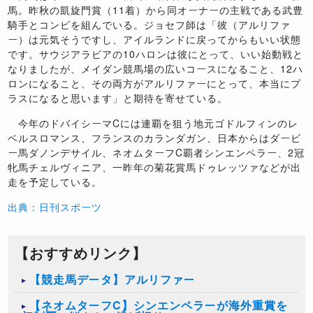
馬。昨秋の凱旋門賞（11着）から同オーナーの主戦である武豊
騎手とコンビを組んでいる。ジョセフ師は「彼（アルリファ
ー）は元気そうですし、アイルランドに戻ってからもいい状態
です。サウジアラビアの10ハロンは彼にとって、いい始動戦と
なりましたが、メイダン競馬場の広いコースになること、12ハ
ロンになること、その両方がアルリファーにとって、本当にプ
ラスになると思います」と期待を寄せている。
今年のドバイシーマCには連覇を狙う地元ゴドルフィンのレ
ベルスロマンス、フランスのカランダガン、日本からはダービ
ー馬ダノンデサイル、ネオムターフC覇者シンエンペラー、2冠
牝馬チェルヴィニア、一昨年の菊花賞馬ドゥレッツァなどが出
走を予定している。
出典：日刊スポーツ
【おすすめリンク】
【競走馬データ】アルリファー
​【ネオムターフC】シンエンペラーが海外重賞を