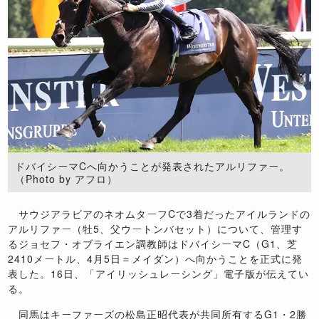
ドバイシーマCへ向かうことが発表されたアルリファー。
（Photo by アフロ）
サウジアラビアのネオムターフCで3着だったアイルランドの
アルリファー（牡5、父ウートンバセット）について、管理す
るジョセフ・オブライエン調教師はドバイシーマC（G1、芝
2410メートル、4月5日＝メイダン）へ向かうことを正式に発
表した。16日、「アイリッシュレーシング」電子版が伝えてい
る。
同馬はキーファーズの松島正昭代表が共同所有するG1・2勝