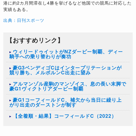
港に約2カ月間滞在し4勝を挙げるなど他国での競馬に対応した
実績もある。
出典：日刊スポーツ
【おすすめリンク】
ウィリードゥイットがNZダービー制覇、ディー
騎手への乗り替わりが奏功
豪G3ベンディゴCはインタープリテーションが
競り勝ち、メルボルンC出走に望み
アルマンゾル産駒のマンゾイス、息の長い末脚で
豪G1ヴィクトリアダービー制覇
豪G1コーフィールドC、補欠から当日に繰り上
がり出走のダーストンが制す
【全着順・結果】コーフィールドC（2022）