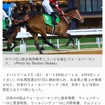
サウジCに続き坂井騎手とコンビを組むフォーエバーヤン
グ。（Photo by Shuhei Okada）
ドバイワールドC（G1、ダート2000メートル、4月5日＝メ
イダン）の出馬投票が31日に締め切られ、出走馬と鞍上が発表
された。日本のフォーエバーヤング（牡4、矢作）など当初の
想定どおり11頭となった。
日本の4頭はフォーエバーヤングに坂井瑠星、ウシュバテソ
ーロに菅原明良、ウィルソンテソーロに川田将雅、ラムジェッ