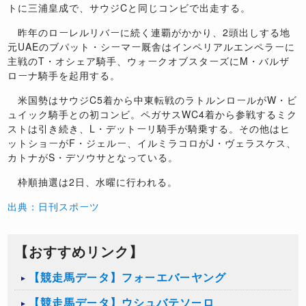
トに三浦皇成で、サウジCと同じコンビで出走する。
昨年のローレルリバーに続く連覇がかかり、2頭出しする地
元UAEのブパット・シーマー厩舎はインペリアルエンペラーに
主戦のT・オシェア騎手、ウォークオブスターズにM・バルザ
ローナ騎手を起用する。
米国勢はサウジC5着から中東転戦のラトルンロールがW・ビ
ュイック騎手との初コンビ。ペガサスWC4着から参戦するミク
ストは引き続き、L・デットーリ騎手が騎乗する。その他はヒ
ットショーがF・ジェルー、イルミラコロがJ・ヴェラスケス、
カトナがS・デソウサとなっている。
枠順抽選は2日、水曜に行われる。
出典：日刊スポーツ
【おすすめリンク】
【競走馬データ】フォーエバーヤング
【競走馬データ】ウシュバテソーロ