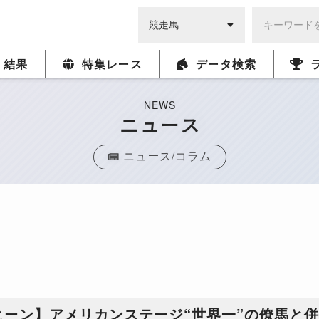
・結果
特集レース
データ検索
NEWS
ニュース
ニュース/コラム
ヒーン】アメリカンステージ“世界一”の僚馬と