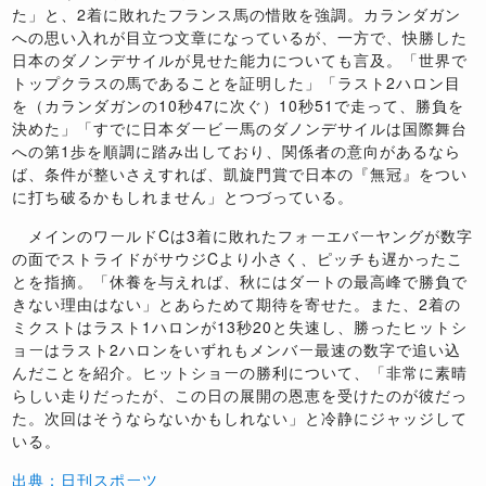
た」と、2着に敗れたフランス馬の惜敗を強調。カランダガン
への思い入れが目立つ文章になっているが、一方で、快勝した
日本のダノンデサイルが見せた能力についても言及。「世界で
トップクラスの馬であることを証明した」「ラスト2ハロン目
を（カランダガンの10秒47に次ぐ）10秒51で走って、勝負を
決めた」「すでに日本ダービー馬のダノンデサイルは国際舞台
への第1歩を順調に踏み出しており、関係者の意向があるなら
ば、条件が整いさえすれば、凱旋門賞で日本の『無冠』をつい
に打ち破るかもしれません」とつづっている。
メインのワールドCは3着に敗れたフォーエバーヤングが数字
の面でストライドがサウジCより小さく、ピッチも遅かったこ
とを指摘。「休養を与えれば、秋にはダートの最高峰で勝負で
きない理由はない」とあらためて期待を寄せた。また、2着の
ミクストはラスト1ハロンが13秒20と失速し、勝ったヒットシ
ョーはラスト2ハロンをいずれもメンバー最速の数字で追い込
んだことを紹介。ヒットショーの勝利について、「非常に素晴
らしい走りだったが、この日の展開の恩恵を受けたのが彼だっ
た。次回はそうならないかもしれない」と冷静にジャッジして
いる。
出典：日刊スポーツ