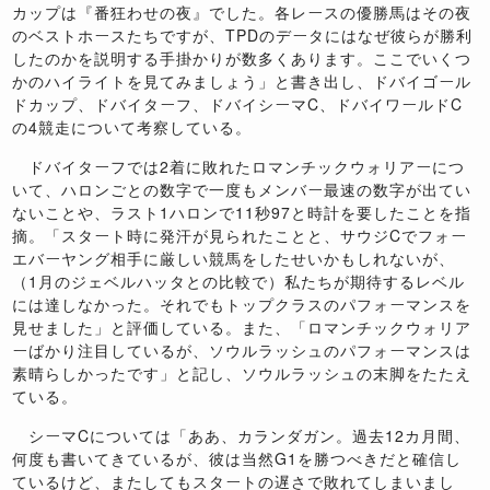
カップは『番狂わせの夜』でした。各レースの優勝馬はその夜
のベストホースたちですが、TPDのデータにはなぜ彼らが勝利
したのかを説明する手掛かりが数多くあります。ここでいくつ
かのハイライトを見てみましょう」と書き出し、ドバイゴール
ドカップ、ドバイターフ、ドバイシーマC、ドバイワールドC
の4競走について考察している。
ドバイターフでは2着に敗れたロマンチックウォリアーにつ
いて、ハロンごとの数字で一度もメンバー最速の数字が出てい
ないことや、ラスト1ハロンで11秒97と時計を要したことを指
摘。「スタート時に発汗が見られたことと、サウジCでフォー
エバーヤング相手に厳しい競馬をしたせいかもしれないが、
（1月のジェベルハッタとの比較で）私たちが期待するレベル
には達しなかった。それでもトップクラスのパフォーマンスを
見せました」と評価している。また、「ロマンチックウォリア
ーばかり注目しているが、ソウルラッシュのパフォーマンスは
素晴らしかったです」と記し、ソウルラッシュの末脚をたたえ
ている。
シーマCについては「ああ、カランダガン。過去12カ月間、
何度も書いてきているが、彼は当然G1を勝つべきだと確信し
ているけど、またしてもスタートの遅さで敗れてしまいまし