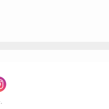
agram
す。