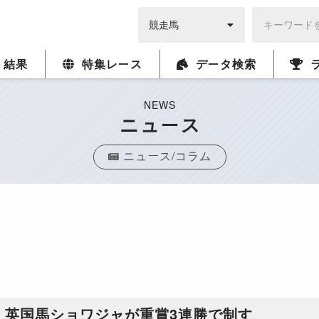
・結果
特集レース
データ検索
NEWS
ニュース
ニュース/コラム
S、英国馬ショワジャが重賞3連勝で制す