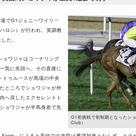
場でG1ジェニーワイリー
5ハロン）が行われ、英調教
たした。
ショワジャはコーナリング
一気に先頭へ。その直後に
トトゥルースが馬場の中央
たところでショワジャが外
内へ戻したエクセレントト
ショワジャが半馬身差で先
G1初挑戦で初制覇となったショワジャ。
Club）
ing Form』によると直線での攻防は審議対象とならず、エ