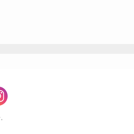
agram
す。