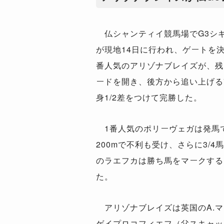
仏シャンティイ競馬場でG3シギー
が現地14日に行われ、ゲートを決
番人気のアリゾナブレイズが、残
ードを開き、後方から追い上げる
身1/2差をつけて完勝した。
1番人気のポリーヴェガは発馬
200mで不利も受け、さらに3/4
のラエフカは勝ち馬をマークする
た。
アリゾナブレイズは英国のA.マ
ゲイプロコフィエフ（父スキャッ