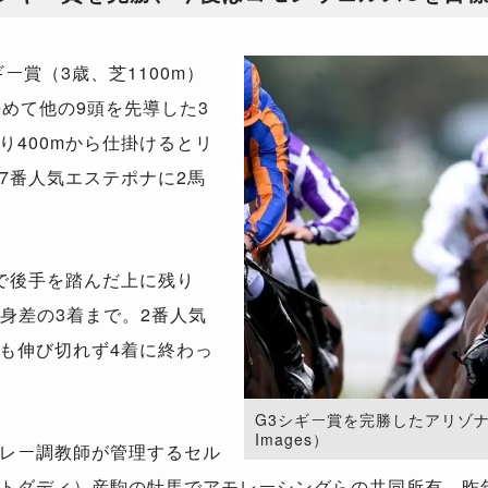
賞（3歳、芝1100m）
めて他の9頭を先導した3
り400mから仕掛けるとリ
7番人気エステポナに2馬
で後手を踏んだ上に残り
馬身差の3着まで。2番人気
も伸び切れず4着に終わっ
G3シギー賞を完勝したアリゾナブレイ
Images）
レー調教師が管理するセル
トダディ）産駒の牡馬でアモレーシングらの共同所有。昨年