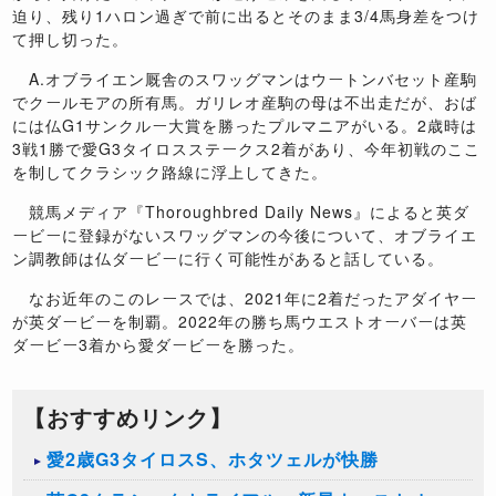
迫り、残り1ハロン過ぎで前に出るとそのまま3/4馬身差をつけ
て押し切った。
A.オブライエン厩舎のスワッグマンはウートンバセット産駒
でクールモアの所有馬。ガリレオ産駒の母は不出走だが、おば
には仏G1サンクルー大賞を勝ったプルマニアがいる。2歳時は
3戦1勝で愛G3タイロスステークス2着があり、今年初戦のここ
を制してクラシック路線に浮上してきた。
競馬メディア『Thoroughbred Daily News』によると英ダ
ービーに登録がないスワッグマンの今後について、オブライエ
ン調教師は仏ダービーに行く可能性があると話している。
なお近年のこのレースでは、2021年に2着だったアダイヤー
が英ダービーを制覇。2022年の勝ち馬ウエストオーバーは英
ダービー3着から愛ダービーを勝った。
【おすすめリンク】
愛2歳G3タイロスS、ホタツェルが快勝