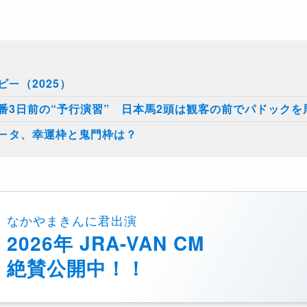
ー（2025）
番3日前の“予行演習” 日本馬2頭は観客の前でパドックを
ータ、幸運枠と鬼門枠は？
なかやまきんに君出演
2026年 JRA-VAN CM
絶賛公開中！！