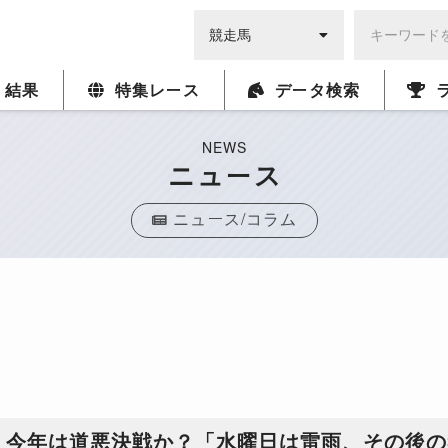
・結果
特集レース
データ検索
NEWS
ニュース
ニュース/コラム
】今年は道悪決戦か？「水曜日は雷雨、その後の