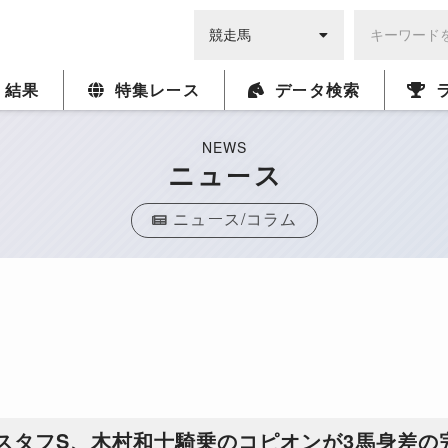
・結果
特集レース
データ検索
NEWS
ニュース
ニュース/コラム
スタフS、木村和士騎乗のコピオンが3馬身差の