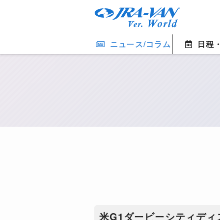
ニュース/コラム
日程
米G1ダービーシティディ