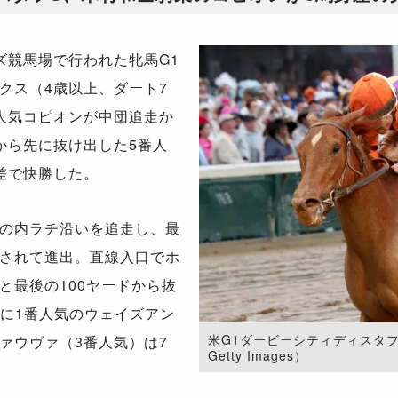
競馬場で行われた牝馬G1
クス（4歳以上、ダート7
人気コピオンが中団追走か
から先に抜け出した5番人
差で快勝した。
の内ラチ沿いを追走し、最
されて進出。直線入口でホ
と最後の100ヤードから抜
着に1番人気のウェイズアン
米G1ダービーシティディスタフS
ァウヴァ（3番人気）は7
Getty Images）