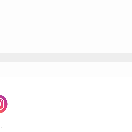
agram
す。