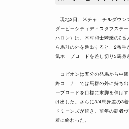
現地3日、米チャーチルダウンズ
ダービーシティディスタフステー
ハロン）は、木村和士騎乗の2番
ら馬群の外を進出すると、2番手
気ホープロードを差し切り3馬身
コピオンは五分の発馬から中団
終コーナーでは馬群の外に持ち出
ープロードを目標に末脚を伸ばす
け出した。さらに3/4馬身差の3
ドミーンズが続き、前年の覇者ヴ
着に終わった。