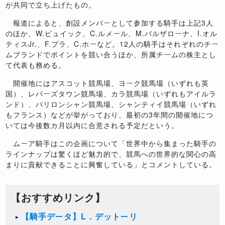
が共同で立ち上げたもの。
報道によると、創設メンバーとして参加する騎手は上記3人
のほか、W.ビュイック、C.ルメール、M.バルザローナ、I.オル
ティスJr.、F.プラ、C.ホーなど。12人の騎手はそれぞれのチー
ムブランドでポイントを競い合うほか、所属チームの株主とし
て代表も務める。
開催地にはアスコット競馬場、ヨーク競馬場（いずれも英
国）、レパーズタウン競馬場、カラ競馬場（いずれもアイルラ
ンド）、パリロンシャン競馬場、シャンティイ競馬場（いずれ
もフランス）などが挙がっており、最初の3年間の開催地につ
いては今後数カ月以内に合意される予定だという。
ムーア騎手はこの企画について「世界中から集まった騎手の
ラインナップは驚くほど魅力的で、競馬への世界的な関心の高
まりに貢献できることに興奮している」とコメントしている。
【おすすめリンク】
【騎手データ】L．デットーリ