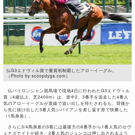
仏G3エドヴィル賞で重賞初制覇したアローイーグル。
（Photo by scoopdyga.com）
仏パリロンシャン競馬場で現地4日に行われたG3エドヴィル
賞（4歳以上、芝2400m）は、道中2、3番手を追走した4番人
気のアローイーグルが直線で追い出しを待たされるも、背後か
ら先に抜け出した3番人気シバイアンを差し返す形で快勝した
（1馬身差）。
さらに3/4馬身差の3着には最後方の6番手から1番人気のセヴ
ェナズナイトが続き、2番人気のジュンコは押し出されるよう