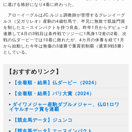
に逃げる格好になり4着に終わった。
アローイーグルはJC.ルジェ調教師が管理するグレンイーグ
ルス（父ガリレオ）産駒の4歳牡馬で、半兄に無敗で凱旋門賞
を制したエースインパクトを持つ良血。昨年1月からデビュー2
連勝して4月の3戦目は条件戦でソジーに1馬身1/2差の2着、次
戦の仏ダービーでは10着に敗れたが、4カ月の休養を経て1月
から始動した今年は無傷の3連勝で重賞初制覇（通算9戦5勝）
としている。
【おすすめリンク】
【全着順・結果】仏ダービー（2024）
【全着順・結果】パリ大賞（2024）
ダイワメジャー産駒ダブルメジャー、仏G1ロワ
イヤルオーク賞を連覇
【競走馬データ】ジュンコ
【競走馬データ】エースインパクト