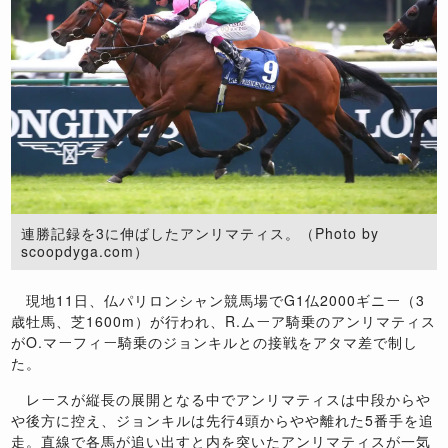
連勝記録を3に伸ばしたアンリマティス。（Photo by
scoopdyga.com）
現地11日、仏パリロンシャン競馬場でG1仏2000ギニー（3
歳牡馬、芝1600m）が行われ、R.ムーア騎乗のアンリマティス
がO.マーフィー騎乗のジョンキルとの接戦をアタマ差で制し
た。
レースが縦長の展開となる中でアンリマティスは中段からや
や後方に控え、ジョンキルは先行4頭からやや離れた5番手を追
走。直線で各馬が追い出すと内を突いたアンリマティスが一気