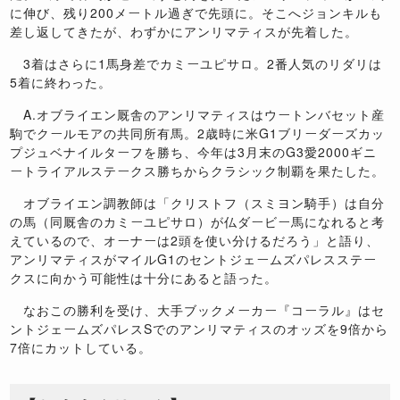
に伸び、残り200メートル過ぎで先頭に。そこへジョンキルも
差し返してきたが、わずかにアンリマティスが先着した。
3着はさらに1馬身差でカミーユピサロ。2番人気のリダリは
5着に終わった。
A.オブライエン厩舎のアンリマティスはウートンバセット産
駒でクールモアの共同所有馬。2歳時に米G1ブリーダーズカッ
プジュベナイルターフを勝ち、今年は3月末のG3愛2000ギニ
ートライアルステークス勝ちからクラシック制覇を果たした。
オブライエン調教師は「クリストフ（スミヨン騎手）は自分
の馬（同厩舎のカミーユピサロ）が仏ダービー馬になれると考
えているので、オーナーは2頭を使い分けるだろう」と語り、
アンリマティスがマイルG1のセントジェームズパレスステー
クスに向かう可能性は十分にあると語った。
なおこの勝利を受け、大手ブックメーカー『コーラル』はセ
ントジェームズパレスSでのアンリマティスのオッズを9倍から
7倍にカットしている。