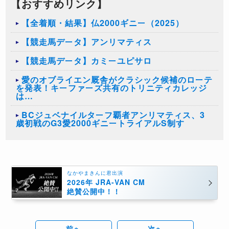
【おすすめリンク】
【全着順・結果】仏2000ギニー（2025）
【競走馬データ】アンリマティス
【競走馬データ】カミーユピサロ
愛のオブライエン厩舎がクラシック候補のローテ
を発表！キーファーズ共有のトリニティカレッジ
は…
BCジュベナイルターフ覇者アンリマティス、3
歳初戦のG3愛2000ギニートライアルS制す
なかやまきんに君出演
2026年 JRA-VAN CM
絶賛公開中！！
前へ
次へ