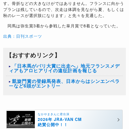
す。骨折などの大きなけがではありません。フランスに向かう
プランは残しているので、次走は体調を見ながら夏、もしくは
秋のレースが選択肢になります」と先々を見通した。
同馬は弥生賞3着から参戦した皐月賞で8着となっていた。
出典：日刊スポーツ
【おすすめリンク】
「日本馬がパリ大賞に出走へ」地元フランスメデ
ィアもアロヒアリイの遠征計画を報じる
凱旋門賞の登録馬発表、日本からはシンエンペラ
ーなど6頭がエントリー
なかやまきんに君出演
2026年 JRA-VAN CM
絶賛公開中！！