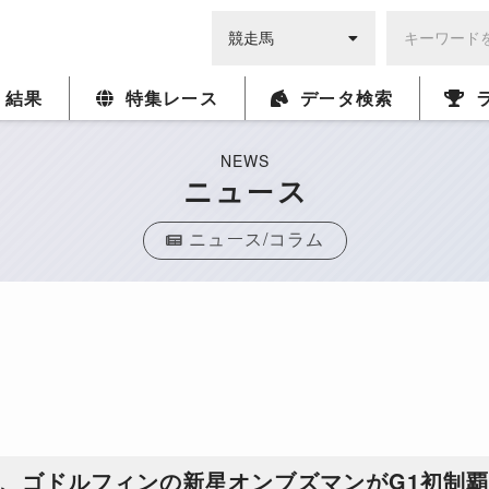
・結果
特集レース
データ検索
NEWS
ニュース
ニュース/コラム
、ゴドルフィンの新星オンブズマンがG1初制覇