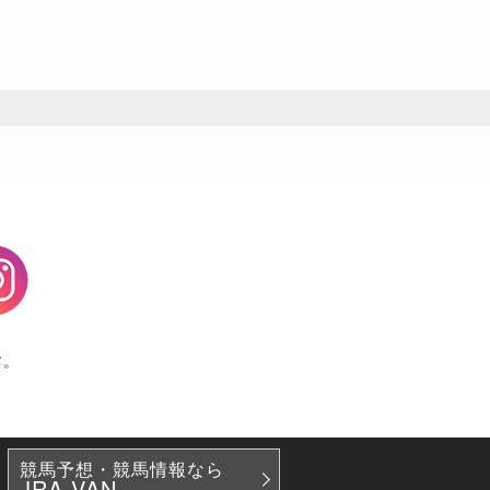
agram
す。
競馬予想・競馬情報なら
JRA-VAN