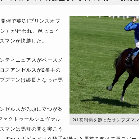
開催で英G1プリンスオブ
ン）が行われ、W.ビュイ
ズマンが快勝した。
ンティニュアスがペースメ
ロスアンゼルスが2番手の
ブズマンは縦長となった馬
ンゼルスが先頭に立つが案
ファクトゥールシュヴァル
G1初制覇を飾ったオンブズマン。（Ph
ズマンは馬群の間を突こう
、すかさずビュイック騎手が外へと馬首を向けて再スパー