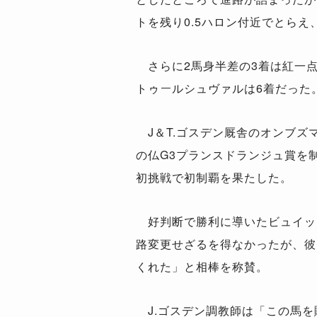
トを残り0.5ハロン付近でとらえ
さらに2馬身半差の3着は紅一点
トゥールシュヴァルは6着だった
J＆T.ゴスデン厩舎のオンブズ
の仏G3プランスドランジュ賞を
初挑戦で初制覇を果たした。
好判断で勝利に導いたビュイック騎手
路変更せざるを得なかったが、彼
くれた」と相棒を称賛。
J.ゴスデン調教師は「この馬を