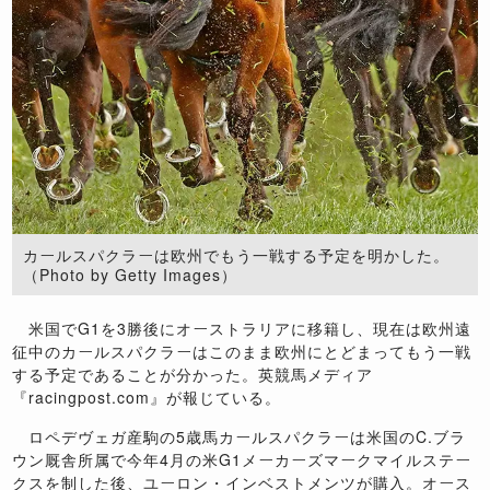
カールスパクラーは欧州でもう一戦する予定を明かした。
（Photo by Getty Images）
米国で
G1
を
3
勝後にオーストラリアに移籍し、現在は欧州遠
征中のカールスパクラーはこのまま欧州にとどまってもう一戦
する予定であることが分かった。英競馬メディア
『
racingpost.com
』が報じている。
ロペデヴェガ産駒の
5
歳馬カールスパクラーは米国の
C.
ブラ
ウン厩舎所属で今年
4
月の米
G1
メーカーズマークマイルステー
クスを制した後、ユーロン・インベストメンツが購入。オース