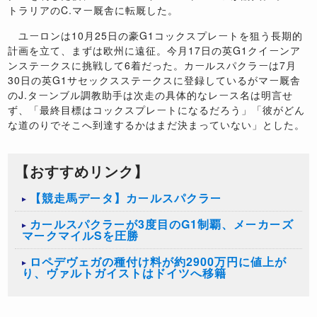
トラリアの
C.
マー厩舎に転厩した。
ユーロンは
10
月
25
日の豪
G1
コックスプレートを狙う長期的
計画を立て、まずは欧州に遠征。今月
17
日の英
G1
クイーンア
ンステークスに挑戦して
6
着だった。カールスパクラーは
7
月
30
日の英
G1
サセックスステークスに登録しているがマー厩舎
の
J.
ターンブル調教助手は次走の具体的なレース名は明言せ
ず、「最終目標はコックスプレートになるだろう」「彼がどん
な道のりでそこへ到達するかはまだ決まっていない」とした。
【おすすめリンク】
【競走馬データ】カールスパクラー
カールスパクラーが3度目のG1制覇、メーカーズ
マークマイルSを圧勝
ロペデヴェガの種付け料が約2900万円に値上が
り、ヴァルトガイストはドイツへ移籍