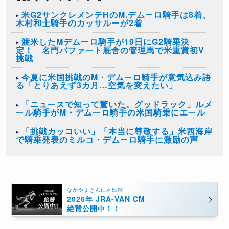
米G2サンクレメンテHのM.デムーロ騎手は8着、
木村和士騎手のカッサルーが2着
渡米したMデムーロ騎手が19日にG2騎乗決
定！ 名門バファート厩舎の管理馬で米重賞初V
挑戦
今夏に米国挑戦のM・デムーロ騎手が意気込み語
る「とりあえず3カ月…空気を変えたい」
「ニュースで知って驚いた。グッドラック」ルメ
ール騎手がM・デムーロ騎手の米国騎乗にエール
「挑戦カッコいい」「本当に尊敬する」米西海岸
で騎乗発表のミルコ・デムーロ騎手に激励の声
なかやまきんに君出演
2026年 JRA-VAN CM
絶賛公開中！！