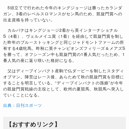
5頭立てで行われた今年のキングジョージは勝ったカランダ
ガン、3着のレベルスロマンスがセン馬のため、凱旋門賞への
出走資格を持っていない。
カルパナはキングジョージ2着から英インターナショナル
S（4着）、ヴェルメイユ賞（1着）を経由して凱旋門賞を制し
た昨年のブルーストッキングと同じジャドモントファームの所
有する4歳牝馬。昨秋に英チャンピオンズフィリーズ＆メアズS
を勝って、オフシーズン中も凱旋門賞の1番人気だったため、1
番人気の座に返り咲いた格好になる。
父はディープインパクト産駒で仏ダービーを制したスタディ
オブマン。陣営はレース後、あらためて秋の凱旋門賞を目標に
することを明言している。“ディープインパクトの孫娘”が今年
の凱旋門賞戦線の主役として、欧州の夏競馬、秋競馬へ突入し
ていくことになる。
出典：日刊スポーツ
【おすすめリンク】