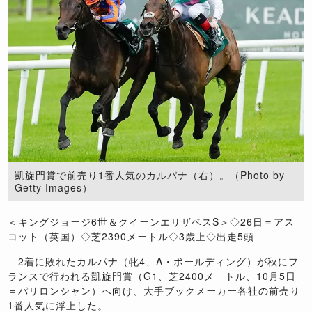
凱旋門賞で前売り1番人気のカルパナ（右）。（Photo by
Getty Images）
＜キングジョージ6世＆クイーンエリザベスS＞◇26日＝アス
コット（英国）◇芝2390メートル◇3歳上◇出走5頭
2着に敗れたカルパナ（牝4、A・ボールディング）が秋にフ
ランスで行われる凱旋門賞（G1、芝2400メートル、10月5日
＝パリロンシャン）へ向け、大手ブックメーカー各社の前売り
1番人気に浮上した。