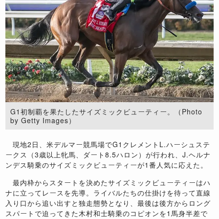
G1初制覇を果たしたサイズミックビューティー。（Photo
by Getty Images）
現地2日、米デルマー競馬場でG1クレメントL.ハーシュステ
ークス（3歳以上牝馬、ダート8.5ハロン）が行われ、J.ヘルナ
ンデス騎乗のサイズミックビューティーが1番人気に応えた。
最内枠からスタートを決めたサイズミックビューティーはハ
ナに立ってレースを先導。ライバルたちの仕掛けを待って直線
入り口から追い出すと独走態勢となり、最後は後方からロング
スパートで迫ってきた木村和士騎乗のコピオンを1馬身半差で