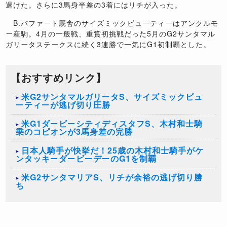
退けた。さらに3馬身半差の3着にはリチが入った。
B.バファート厩舎のサイズミックビューティーはアンクルモ
ー産駒。4月の一般戦、重賞初挑戦だった5月のG2サンタマル
ガリータステークスに続く3連勝で一気にG1初制覇とした。
【おすすめリンク】
米G2サンタマルガリータS、サイズミックビュ
ーティーが逃げ切り圧勝
米G1ダービーシティディスタフS、木村和士騎
乗のコピオンが3馬身差の完勝
日本人騎手が快挙だ！25歳の木村和士騎手がケ
ンタッキーダービーデーのG1を制覇
米G2サンタマリアS、リチが余裕の逃げ切り勝
ち