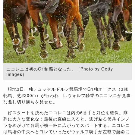
ニコレニは初のG1制覇となった。（Photo by Getty
Images）
現地3日、独デュッセルドルフ競馬場でG1独オークス（3歳
牝馬、芝2200m）が行われ、L.ウォルフ騎乗のニコレニが見事
な差し切り勝ちを見せた。
好スタートを決めたニコレニは内の6番手と好位を確保。隊
列に大きな変化なく最後の直線に入ると、逃げ粘る伏兵インノ
ラをめがけて各馬が横一杯に広がってスパートする。ニコレニ
は馬場の中央へとヨレていったがウォルフ騎手が左鞭で懸命に