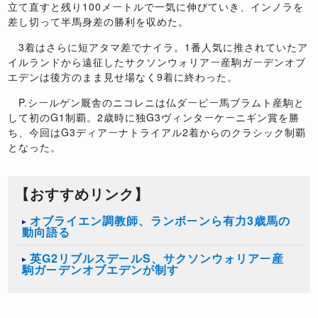
立て直すと残り100メートルで一気に伸びていき、インノラを
差し切って半馬身差の勝利を収めた。
3着はさらに短アタマ差でナイラ。1番人気に推されていたア
イルランドから遠征したサクソンウォリアー産駒ガーデンオブ
エデンは後方のまま見せ場なく9着に終わった。
P.シールゲン厩舎のニコレニは仏ダービー馬ブラムト産駒と
して初のG1制覇。2歳時に独G3ヴィンターケーニギン賞を勝
ち、今回はG3ディアーナトライアル2着からのクラシック制覇
となった。
【おすすめリンク】
オブライエン調教師、ランボーンら有力3歳馬の
動向語る
英G2リブルスデールS、サクソンウォリアー産
駒ガーデンオブエデンが制す