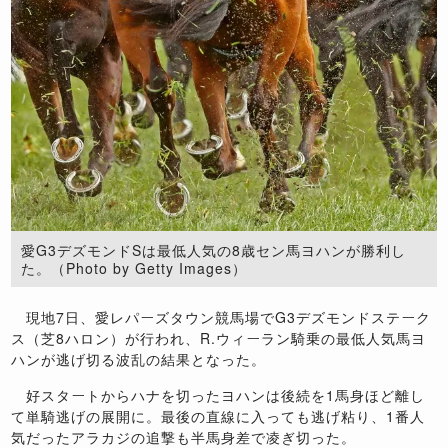
愛G3デズモンドSは最低人気の8歳セン馬ヨハンが勝利し
た。（Photo by Getty Images）
現地7日、愛レパーズタウン競馬場でG3デズモンドステーク
ス（芝8ハロン）が行われ、R.ウィーラン騎乗の最低人気馬ヨ
ハンが逃げ切る波乱の結果となった。
好スタートからハナを切ったヨハンは後続を1馬身ほど離し
て単騎逃げの展開に。最後の直線に入っても逃げ粘り、1番人
気だったアラカジの追撃も半馬身差で凌ぎ切った。