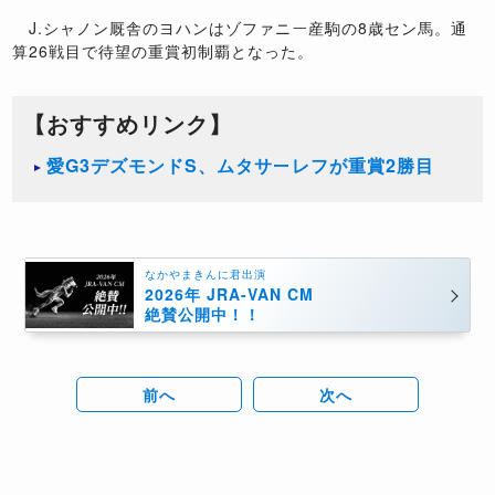
J.シャノン厩舎のヨハンはゾファニー産駒の8歳セン馬。通
算26戦目で待望の重賞初制覇となった。
【おすすめリンク】
愛G3デズモンドS、ムタサーレフが重賞2勝目
なかやまきんに君出演
2026年 JRA-VAN CM
絶賛公開中！！
前へ
次へ