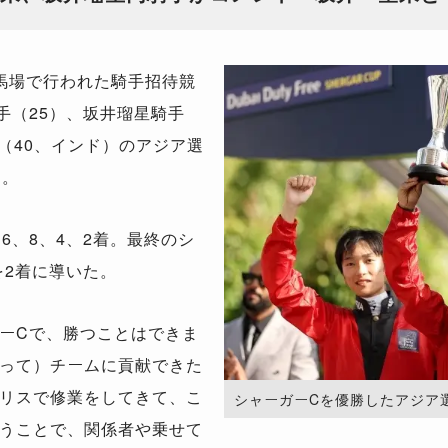
馬場で行われた騎手招待競
手（25）、坂井瑠星騎手
（40、インド）のアジア選
た。
6、8、4、2着。最終のシ
を2着に導いた。
ーCで、勝つことはできま
って）チームに貢献できた
リスで修業をしてきて、こ
シャーガーCを優勝したアジア選抜。（P
うことで、関係者や乗せて