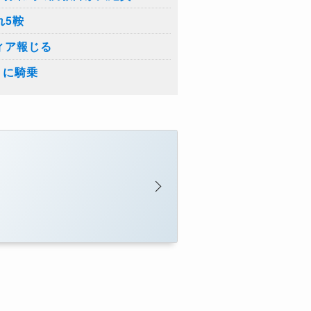
れ5鞍
ィア報じる
トに騎乗