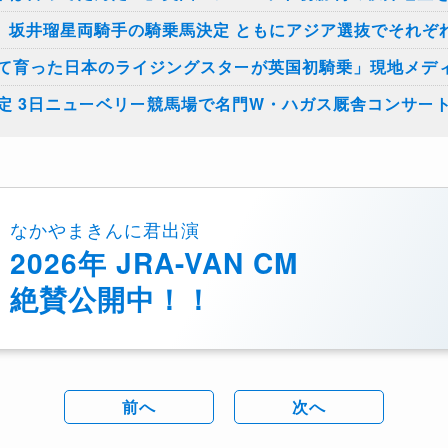
、坂井瑠星両騎手の騎乗馬決定 ともにアジア選抜でそれぞ
て育った日本のライジングスターが英国初騎乗」現地メデ
定 3日ニューベリー競馬場で名門W・ハガス厩舎コンサー
なかやまきんに君出演
2026年 JRA-VAN CM
絶賛公開中！！
前へ
次へ