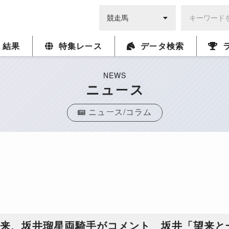
・結果
特集レース
データ検索
NEWS
ニュース
ニュース/コラム
望来、坂井瑠星両騎手がコメント 坂井「望来と