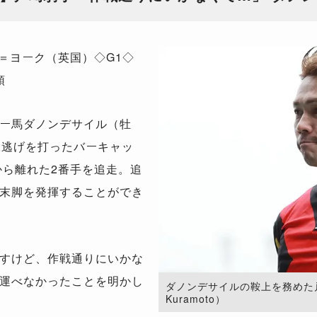
＝ヨーク（英国）◇G1◇
頭
ー馬ダノンデサイル（牡
大逃げを打ったバーキャッ
から離れた2番手を追走。追
末脚を発揮することができ
すけど、作戦通りにいかな
運べなかったことを明かし
ダノンデサイルの鞍上を務めた戸崎騎手
Kuramoto）