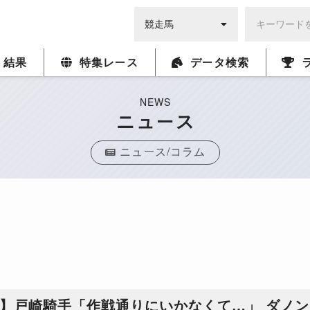
・結果
特集レース
データ検索
NEWS
ニュース
ニュース/コラム
S】戸崎騎手「作戦通りにいかなくて…」 ダノ