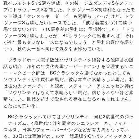
戦ベルモントSで2冠を達成。その後、ジムダンディSをステッ
プにトラヴァーズSを制した。トラヴァーズS初勝利となったモ
ット師は「ケンタッキーダービーも素晴らしかったけど、トラ
ヴァーズSも勝ちたいレースでした」「彼は着差をつけて勝つ
馬ではないので、（10馬身差の勝利は）予想外でした」「トラ
ヴァーズSは勝ちましたが、BCクラシックに出走すれば、それ
が今年最もタフなレースになるでしょう」と勝利の喜びを語り
つつ、秋の大一番へ向けて気を引き締めている。
ブラッドホース電子版はソヴリンティを絶賛する他陣営の談
話も紹介。昨年の年度代表馬ソーピードアンナを管理するケニ
ー・マクピーク師は「BCクラシックを勝てなかったとしても
ソヴリンティが年度代表馬だ。彼は本当に素晴らしい馬だ。私
は彼の大ファンです」と認め、スティーブ・アスムッセン師は
「ソヴリンティはなんて素晴らしい馬だ。信じられないほど素
晴らしい。世代を超えて愛される存在になるかもしれません」
とたたえている。
BCクラシックへ向けてはソヴリンティ、同じ3歳世代のジャ
ーナリズム、4歳世代で昨年覇者のシエラレオーネ、フィアー
スネス、日本のフォーエバーヤングなどが有力馬となってい
る。30日には西海岸のデルマー競馬場でG1パシフィッククラ