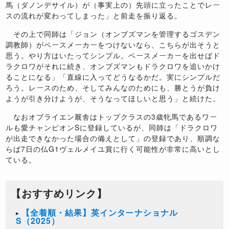
馬（ダノンデサイル）が（事実上の）先頭に立ったことでレー
スの流れが変わってしまった」と前走を振り返る。
その上で同師は「ジョン（オンブズマンを管理するゴスデン
調教師）がペースメーカーをつけないなら、こちらが出そうと
思う。やり方はいたってシンプル。ペースメーカーを出せばド
ラクロワがそれに続き、オンブズマンもドラクロワを追いかけ
ることになる」「直線に入ってどうなるかだ。実にシンプルだ
ろう。レースのため、そしてみんなのためにも、勝とうが負け
ようが引き分けようが、そうなってほしいと思う」と続けた。
なおオブライエン厩舎はトップクラスの3歳牝馬であるワー
ルも愛チャンピオンSに登録しているが、同師は「ドラクロワ
が出走できなかった場合の備えとして」の登録であり、順調な
らば7日の仏G1ヴェルメイユ賞に行く可能性が非常に高いとし
ている。
【おすすめリンク】
【全着順・結果】英インターナショナル
S（2025）