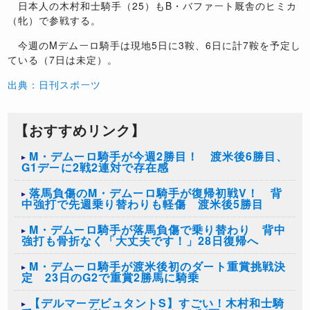
日本人の木村和士騎手（25）もB・バファート厩舎のヒミカ
（牝）で参戦する。
今週のMデムーロ騎手は現地5日に3鞍、6日に計7鞍を予定し
ている（7日は未定）。
出典：日刊スポーツ
【おすすめリンク】
M・デムーロ騎手が今週2勝目！ 渡米後6勝目、
G1デーに2戦2連対で存在感
落馬負傷のM・デムーロ騎手が復帰初戦V！ 背
中強打で先週乗り替わりも軽傷 渡米後5勝目
M・デムーロ騎手が落馬負傷で乗り替わり 背中
強打も骨折なく「大丈夫です！」28日復帰へ
M・デムーロ騎手が渡米後初のダート重賞挑戦決
定 23日のG2で重賞2勝馬に騎乗
【デルマーデビュタントS】すごい！木村和士騎