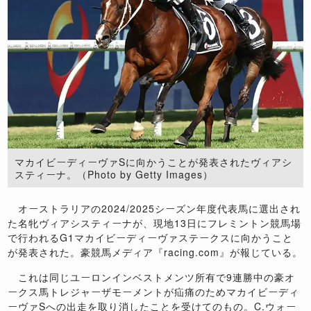
マカイビーディーヴァSに向かうことが発表されたヴィアシ
スティーナ。（Photo by Getty Images）
オーストラリアの
2024/2025
シーズン年度代表馬に選出され
た名牝ヴィアシスティーナが、現地
13
日にフレミントン競馬場
で行われる
G1
マカイビーディーヴァステークスに向かうこと
が発表された。豪競馬メディア『
racing.com
』が報じている。
これは同じユーロンインベストメンツ所有で
9
連勝中の豪オ
ークス馬トレジャーザモーメントが疝痛のためマカイビーディ
ーヴァ
S
への出走を取り消したことを受けてのもの。
C.
ウォー