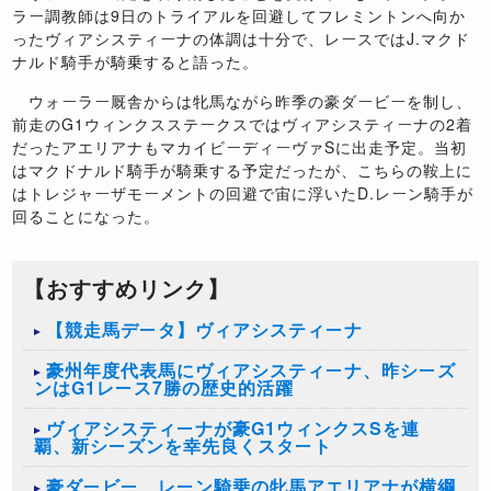
ラー調教師は
9
日のトライアルを回避してフレミントンへ向か
ったヴィアシスティーナの体調は十分で、レースでは
J.
マクド
ナルド騎手が騎乗すると語った。
ウォーラー厩舎からは牝馬ながら昨季の豪ダービーを制し、
前走の
G1
ウィンクスステークスではヴィアシスティーナの
2
着
だったアエリアナもマカイビーディーヴァ
S
に出走予定。当初
はマクドナルド騎手が騎乗する予定だったが、こちらの鞍上に
はトレジャーザモーメントの回避で宙に浮いた
D.
レーン騎手が
回ることになった。
【おすすめリンク】
【競走馬データ】ヴィアシスティーナ
豪州年度代表馬にヴィアシスティーナ、昨シーズ
ンはG1レース7勝の歴史的活躍
ヴィアシスティーナが豪G1ウィンクスSを連
覇、新シーズンを幸先良くスタート
豪ダービー、レーン騎乗の牝馬アエリアナが横綱