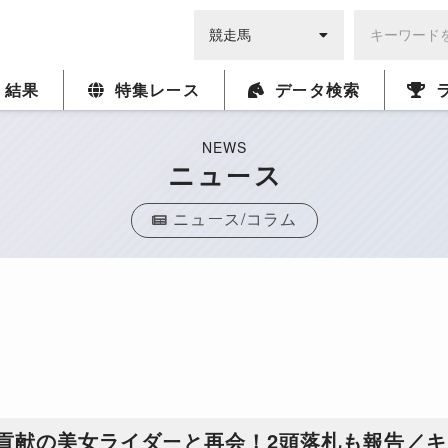
・結果
特集レース
データ検索
NEWS
ニュース
ニュース/コラム
貢献の美女ライダーと再会！2頭落札も報告／キ