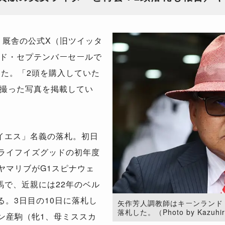
、厩舎の公式X（旧ツイッタ
ド・セプテンバーセールで
した。「2頭を購入していた
撮った写真を掲載してい
イエス」名義の落札。初日
はライフイズグッドの初年度
ヤマリブがG1スピナウェ
馬で、近親には22年のベル
る。3日目の10日に落札し
矢作芳人調教師はキーンランド
落札した。（Photo by Kazuhir
ン産駒（牝1、母ミススカ