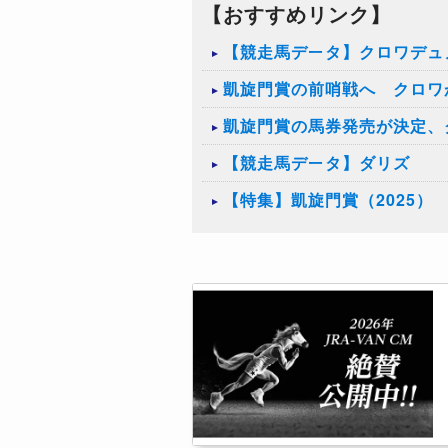
【おすすめリンク】
【競走馬データ】クロワデュ
凱旋門賞の前哨戦へ クロワ
凱旋門賞の馬券発売が決定、
【競走馬データ】ダリズ
【特集】凱旋門賞（2025）