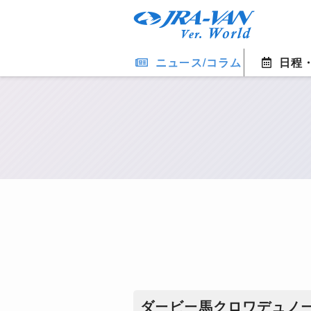
ニュース/コラム
日程
ダービー馬クロワデュノ