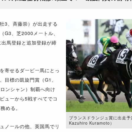
牡3、斉藤崇）が出走する
G3、芝2000メートル、
に出馬登録と追加登録が締
を寄せるダービー馬にとっ
、目標の凱旋門賞（G1、
パリロンシャン）制覇へ向け
ビューから5戦すべてでコ
が務める。
プランスドランジュ賞に出走予定の
Kazuhiro Kuramoto）
ュノールの他、英国馬でリ