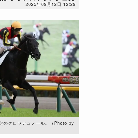
2025年09月12日 12:29
クロワデュノール。（Photo by