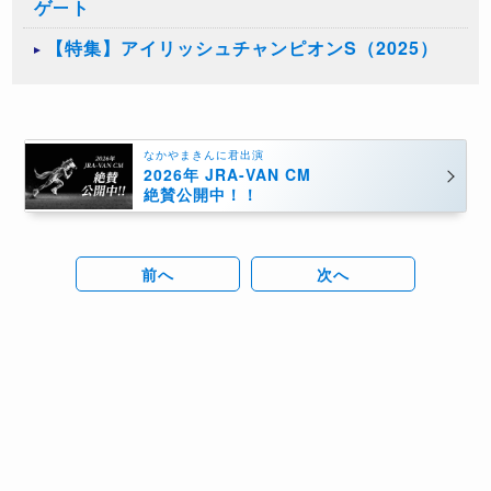
ゲート
【特集】アイリッシュチャンピオンS（2025）
なかやまきんに君出演
2026年 JRA-VAN CM
絶賛公開中！！
前へ
次へ