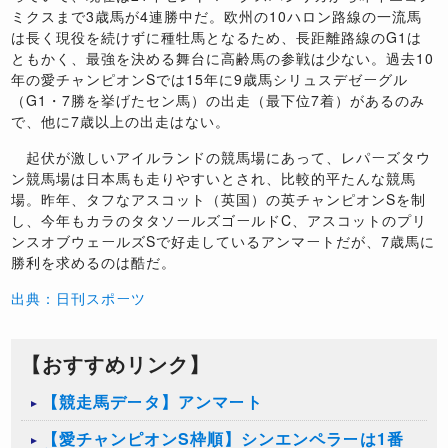
ミクスまで3歳馬が4連勝中だ。欧州の10ハロン路線の一流馬
は長く現役を続けずに種牡馬となるため、長距離路線のG1は
ともかく、最強を決める舞台に高齢馬の参戦は少ない。過去10
年の愛チャンピオンSでは15年に9歳馬シリュスデゼーグル
（G1・7勝を挙げたセン馬）の出走（最下位7着）があるのみ
で、他に7歳以上の出走はない。
起伏が激しいアイルランドの競馬場にあって、レパーズタウ
ン競馬場は日本馬も走りやすいとされ、比較的平たんな競馬
場。昨年、タフなアスコット（英国）の英チャンピオンSを制
し、今年もカラのタタソールズゴールドC、アスコットのプリ
ンスオブウェールズSで好走しているアンマートだが、7歳馬に
勝利を求めるのは酷だ。
出典：日刊スポーツ
【おすすめリンク】
【競走馬データ】アンマート
【愛チャンピオンS枠順】シンエンペラーは1番